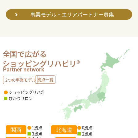
事業モデル・エリアパートナー募集
全国で広がる
ショッピングリハビリ®
Partner network
拠点一覧
2つの事業モデル
●
ショッピングリハ＠
■
ひかりサロン
●
1拠点
●
0拠点
関西
北海道
■
3拠点
■
2拠点