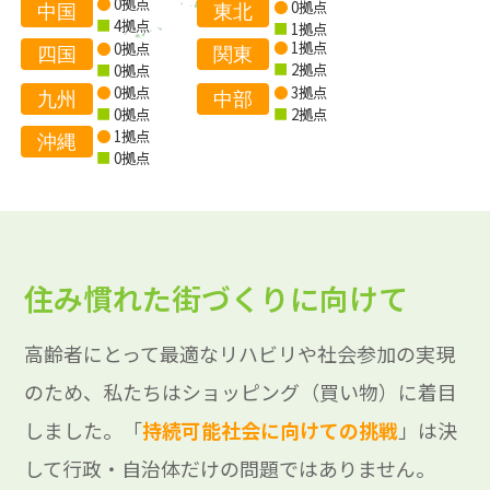
●
0拠点
●
0拠点
中国
東北
■
4拠点
■
1拠点
●
1拠点
●
0拠点
四国
関東
■
2拠点
■
0拠点
●
0拠点
●
3拠点
九州
中部
■
0拠点
■
2拠点
●
1拠点
沖縄
■
0拠点
住み慣れた街づくりに向けて
高齢者にとって最適なリハビリや社会参加の実現
のため、私たちはショッピング（買い物）に着目
しました。「
持続可能社会に向けての挑戦
」は決
して行政・自治体だけの問題ではありません。